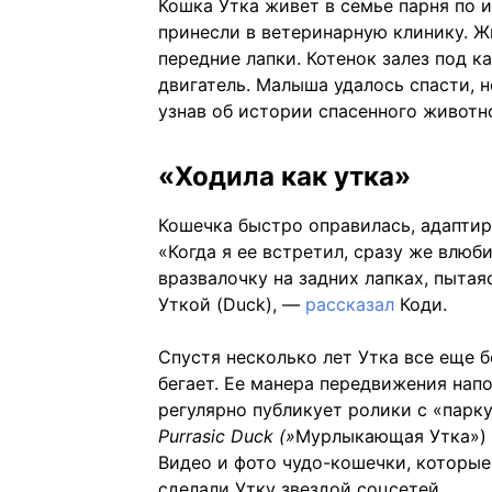
Кошка Утка живет в семье парня по
принесли в ветеринарную клинику. Ж
передние лапки. Котенок залез под ка
двигатель. Малыша удалось спасти, 
узнав об истории спасенного животно
«Ходила как утка»
Кошечка быстро оправилась, адаптир
«Когда я ее встретил, сразу же влюб
вразвалочку на задних лапках, пытая
Уткой (Duck), —
рассказал
Коди.
Спустя несколько лет Утка все еще б
бегает. Ее манера передвижения нап
регулярно публикует ролики с «парку
Purrasic Duck (»
Мурлыкающая Утка») 
Видео и фото чудо-кошечки, которые
сделали Утку звездой соцсетей.