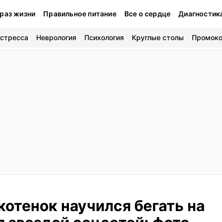
раз жизни
Правильное питание
Все о сердце
Диагностик
 стресса
Неврология
Психология
Круглые столы
Промок
отенок научился бегать на