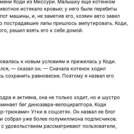
 имени Коди из Миссури. Малышку еще котенком
ивотное истекало кровью: у него были перебиты
пот машины, и, не заметив его, хозяин авто завел
но пострадавшие лапы пришлось ампутировать. Коди,
го, решил взять его к себе домой.
овалась к новым условиям и прижилась у Коди.
ился, — сказал он. — Сначала котенок ходил
сь сохранить равновесие. Поэтому я назвал его
одра и активна, она не только ходит, но и шустро
оминает бег динозавра-велоцираптора. Коди
р-трюками» Утки в соцсетях. Он назвал ее блог
и собрал уже более полумиллиона подписчиков.
 с удовольствием рассматривают пользователи,