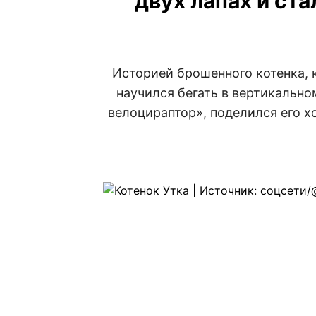
двух лапах и ста
Историей брошенного котенка, 
научился бегать в вертикальн
велоцираптор», поделился его х