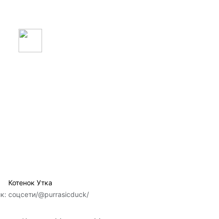
Котенок Утка
ик:
cоцсети/@purrasicduck/