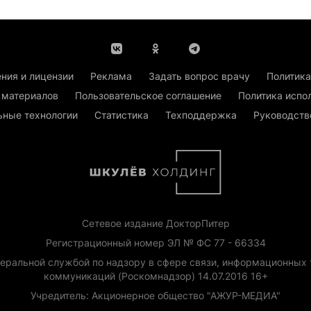
ния и лицензии
Реклама
Задать вопрос врачу
Политика
 материалов
Пользовательское соглашение
Политика испо
ьные технологии
Статистика
Техподдержка
Руководств
Сетевое издание ДокторПитер
Регистрационный номер ЭЛ № ФС 77 - 66334
еральной службой по надзору в сфере связи, информационных 
коммуникаций (Роскомнадзор) 14.07.2016 16+
Учредитель: Акционерное общество "АЖУР-МЕДИА"