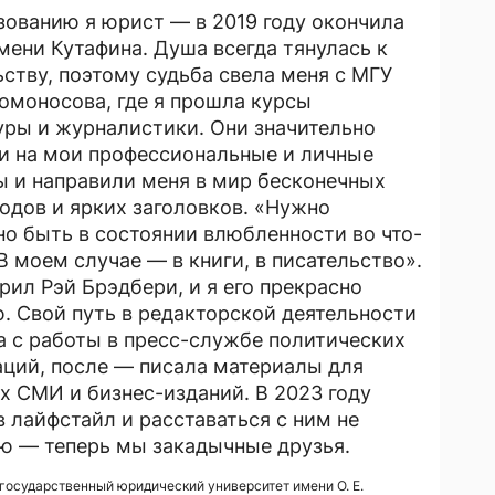
зованию я юрист — в 2019 году окончила
ени Кутафина. Душа всегда тянулась к
ьству, поэтому судьба свела меня с МГУ
омоносова, где я прошла курсы
уры и журналистики. Они значительно
и на мои профессиональные и личные
ы и направили меня в мир бесконечных
одов и ярких заголовков. «Нужно
но быть в состоянии влюбленности во что-
В моем случае — в книги, в писательство».
рил Рэй Брэдбери, и я его прекрасно
. Свой путь в редакторской деятельности
а с работы в пресс-службе политических
аций, после — писала материалы для
х СМИ и бизнес-изданий. В 2023 году
 лайфстайл и расставаться с ним не
ю — теперь мы закадычные друзья.
государственный юридический университет имени О. Е.