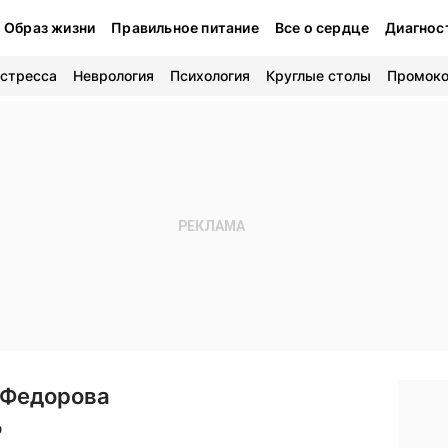
Образ жизни
Правильное питание
Все о сердце
Диагнос
 стресса
Неврология
Психология
Круглые столы
Промок
 Федорова
р