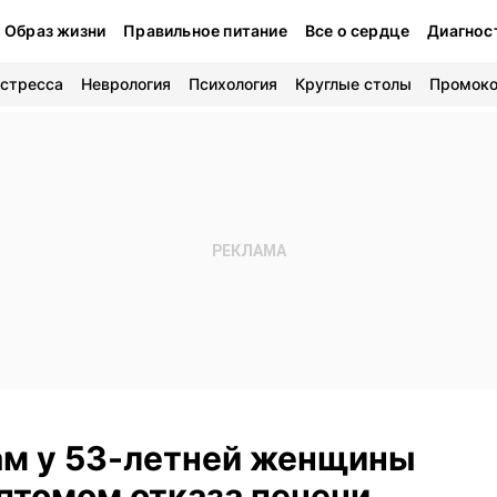
Образ жизни
Правильное питание
Все о сердце
Диагнос
 стресса
Неврология
Психология
Круглые столы
Промок
чам у 53-летней женщины
птомом отказа печени