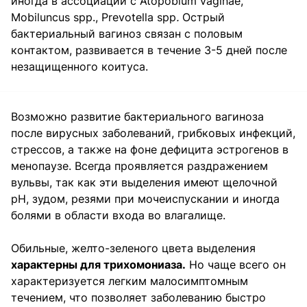
иногда в ассоциации с Atopobium vaginae,
Mobiluncus spp., Prevotella spp
.
Острый
бактериальный вагиноз связан с половым
контактом, развивается в течение 3-5 дней после
незащищенного коитуса.
Возможно развитие бактериального вагиноза
после вирусных заболеваний, грибковых инфекций,
стрессов, а также на фоне дефицита эстрогенов в
менопаузе. Всегда проявляется раздражением
вульвы, так как эти выделения имеют щелочной
рН, зудом, резями при мочеиспускании и иногда
болями в области входа во влагалище.
Обильные, желто-зеленого цвета выделения
характерны для трихомониаза.
Но чаще всего он
характеризуется легким малосимптомным
течением, что позволяет заболеванию быстро