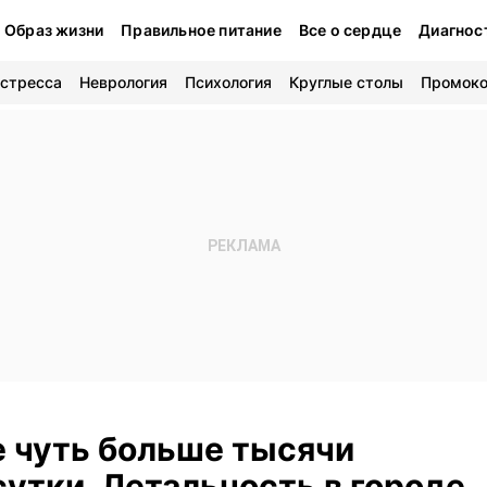
Образ жизни
Правильное питание
Все о сердце
Диагнос
 стресса
Неврология
Психология
Круглые столы
Промок
е чуть больше тысячи
утки. Летальность в городе