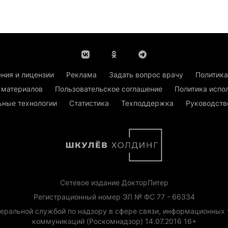
ния и лицензии
Реклама
Задать вопрос врачу
Политика
 материалов
Пользовательское соглашение
Политика испо
ьные технологии
Статистика
Техподдержка
Руководств
Сетевое издание ДокторПитер
Регистрационный номер ЭЛ № ФС 77 - 66334
еральной службой по надзору в сфере связи, информационных 
коммуникаций (Роскомнадзор) 14.07.2016 16+