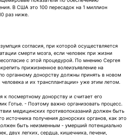
бщемировые показатели по обеспечению
ия. В США это 100 пересадок на 1 миллион
10 раз ниже.
езумпция согласия, при которой осуществляется
атации смерти мозга, если человек при жизни
есогласие с этой процедурой. По мнению Сергея
акрепить прижизненное волеизъявление на
по органному донорству должны принять в новом
 человека и их трансплантации» уже этим летом.
ся к посмертному донорству и считает его
ик Готье. - Поэтому важно организовать процесс.
твии медицинских противопоказаний должен быть
го источника получения донорских органов, как это
 должен быть неизменным - умерший потенциально
ек, двух легких, сердца, кишечника, печени,