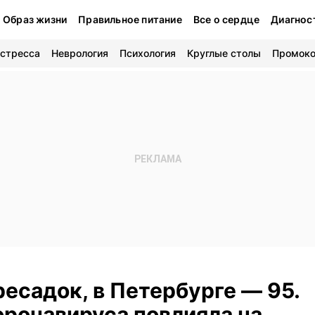
Образ жизни
Правильное питание
Все о сердце
Диагнос
 стресса
Неврология
Психология
Круглые столы
Промок
есадок, в Петербурге — 95.
оронавируса повлияла на