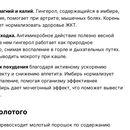
магний и калий.
Гингерол, содержащийся в имбире,
ме, помогает при артрите, мышечных болях. Корень
ет нормализовать здоровье ЖКТ.
аходка.
Антимикробное действие полезно весной
 нем гингерол работает как природное
, снимая воспаление в горле и дыхательных путях.
ыводить мокроту при кашле.
х похудения
благодаря активному ускорению
екту и снижению аппетита. Имбирь нормализует
паление, помогая организму эффективнее
бирь дает мочегонный эффект, что поможет вывести
.
олотого
 превосходит молотый порошок по содержанию