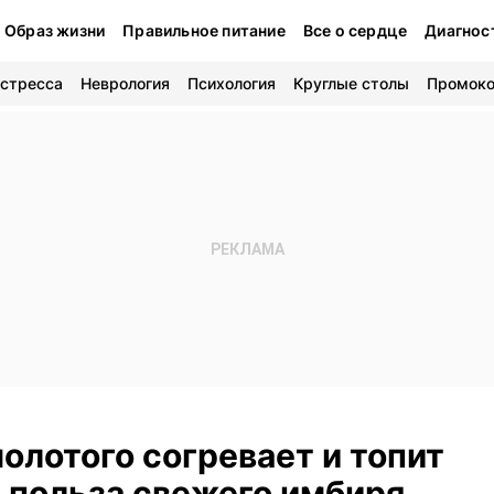
Образ жизни
Правильное питание
Все о сердце
Диагнос
 стресса
Неврология
Психология
Круглые столы
Промок
олотого согревает и топит
и польза свежего имбиря