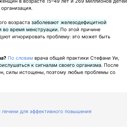
енщин в возрасте 15–49 лет и 269 миллионов детей
организация.
ого возраста
заболевают железодефицитной
я во время менструации.
По этой причине
дуют игнорировать проблему: это может быть
за?
По словам
врача общей практики Стефани Уи,
прислушаться к сигналам своего организма
. После
н, силы истощены, поэтому любые проблемы со
й печени для эффективного повышения