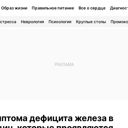
Образ жизни
Правильное питание
Все о сердце
Диагнос
 стресса
Неврология
Психология
Круглые столы
Промок
мптома дефицита железа в
щин, которые проявляются