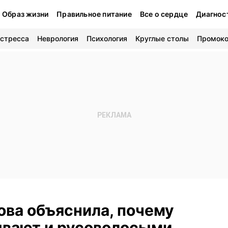
Образ жизни
Правильное питание
Все о сердце
Диагнос
 стресса
Неврология
Психология
Круглые столы
Промок
ова объяснила, почему
вают и русоволосыми