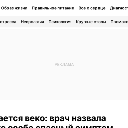
Образ жизни
Правильное питание
Все о сердце
Диагнос
 стресса
Неврология
Психология
Круглые столы
Промок
ется веко: врач назвала
то особо опасный симптом