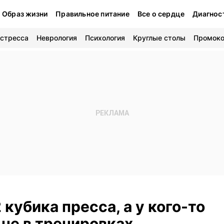
Образ жизни
Правильное питание
Все о сердце
Диагнос
 стресса
Неврология
Психология
Круглые столы
Промок
 кубика пресса, а у кого-то
 не в тренировках