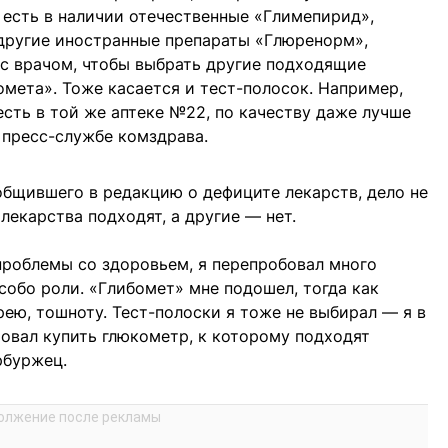
с есть в наличии отечественные «Глимепирид»,
 другие иностранные препараты «Глюренорм»,
 с врачом, чтобы выбрать другие подходящие
омета». Тоже касается и тест-полосок. Например,
есть в той же аптеке №22, по качеству даже лучше
в пресс-службе комздрава.
ообщившего в редакцию о дефиците лекарств, дело не
 лекарства подходят, а другие — нет.
ь проблемы со здоровьем, я перепробовал много
собо роли. «Глибомет» мне подошел, тогда как
рею, тошноту. Тест-полоски я тоже не выбирал — я в
товал купить глюкометр, к которому подходят
рбуржец.