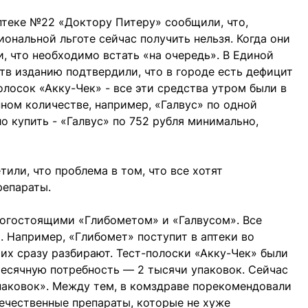
птеке №22 «Доктору Питеру» сообщили, что,
иональной льготе сейчас получить нельзя. Когда они
ли, что необходимо встать «на очередь». В Единой
тв изданию подтвердили, что в городе есть дефицит
полосок «Акку-Чек» - все эти средства утром были в
нном количестве, например, «Галвус» по одной
о купить - «Галвус» по 752 рубля минимально,
или, что проблема в том, что все хотят
репараты.
рогостоящими «Глибометом» и «Галвусом». Все
 Например, «Глибомет» поступит в аптеки во
о их сразу разбирают. Тест-полоски «Акку-Чек» были
месячную потребность — 2 тысячи упаковок. Сейчас
паковок». Между тем, в комздраве порекомендовали
ечественные препараты, которые не хуже