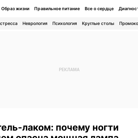
Образ жизни
Правильное питание
Все о сердце
Диагнос
 стресса
Неврология
Психология
Круглые столы
Промок
гель-лаком: почему ногти
чем опасна мощная лампа