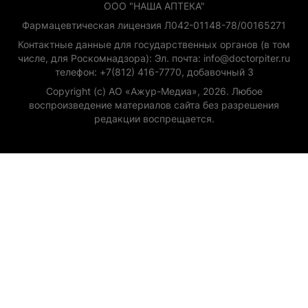
ООО "НАША АПТЕКА"
Фармацевтическая лицензия Л042-01148-78/00165271
Контактные данные для государственных органов (в том
числе, для Роскомнадзора): Эл. почта: info@doctorpiter.ru
телефон: +7(812) 416-7770, добавочный 3
Copyright (с) АО «Ажур-Медиа», 2026. Любое
воспроизведение материалов сайта без разрешения
редакции воспрещается.