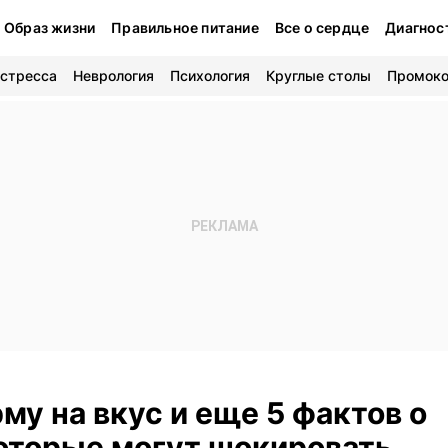
Образ жизни
Правильное питание
Все о сердце
Диагнос
 стресса
Неврология
Психология
Круглые столы
Промок
му на вкус и еще 5 фактов о
оторые могут шокировать