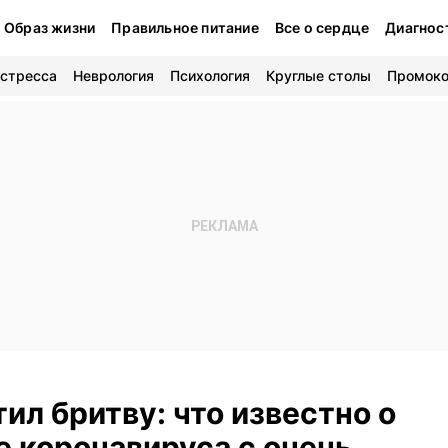
Образ жизни
Правильное питание
Все о сердце
Диагнос
 стресса
Неврология
Психология
Круглые столы
Промок
ил бритву: что известно о
е коронавируса с очень