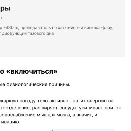
уры
с
 FitStars, преподаватель по хатха-йоге и виньяса-флоу,
т дисфункций тазового дна
ло «включиться»
ные физиологические причины.
 жаркую погоду тело активно тратит энергию на
тоотделение, расширяет сосуды, усиливает приток
ровоснабжение мышц и мозга, а значит, и
тивацию.