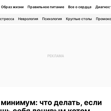
Образ жизни
Правильное питание
Все о сердце
Диагнос
 стресса
Неврология
Психология
Круглые столы
Промок
минимум: что делать, если
ешь себя ленивым котом