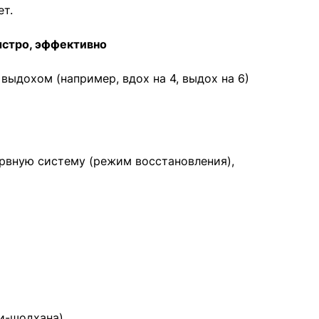
ет.
ыстро, эффективно
выдохом (например, вдох на 4, выдох на 6)
рвную систему (режим восстановления),
и-шодхана),