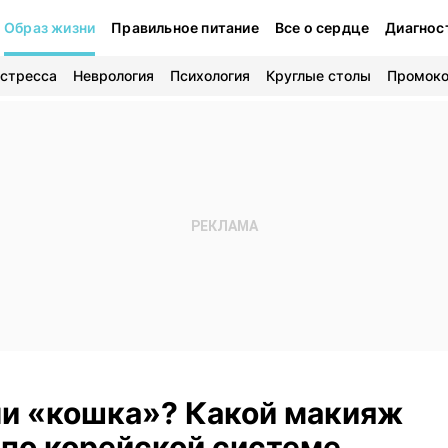
Образ жизни
Правильное питание
Все о сердце
Диагнос
 стресса
Неврология
Психология
Круглые столы
Промок
ли «кошка»? Какой макияж
 по корейской системе