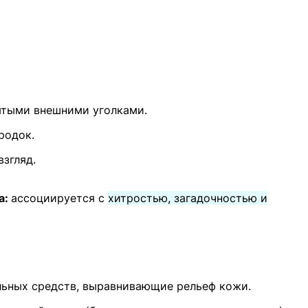
ятыми внешними уголками.
родок.
згляд.
а:
ассоциируется с
хитростью, загадочностью и
ьных средств, выравнивающие рельеф кожи.