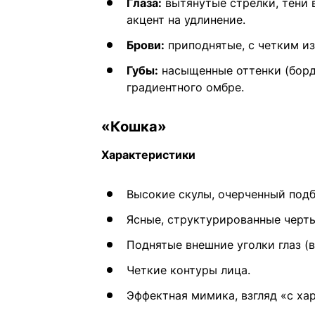
Глаза:
вытянутые стрелки, тени в
акцент на удлинение.
Брови:
приподнятые, с четким и
Губы:
насыщенные оттенки (борд
градиентного омбре.
«Кошка»
Характеристики
Высокие скулы, очерченный под
Ясные, структурированные черты
Поднятые внешние уголки глаз (в
Четкие контуры лица.
Эффектная мимика, взгляд «с ха