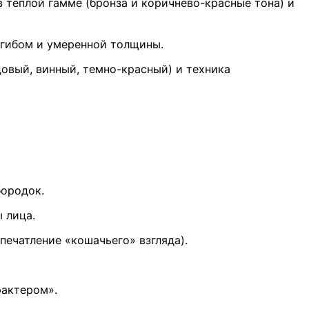
 теплой гамме (бронза и коричнево-красные тона) и
згибом и умеренной толщины.
овый, винный, темно-красный) и техника
бородок.
 лица.
печатление «кошачьего» взгляда).
рактером».