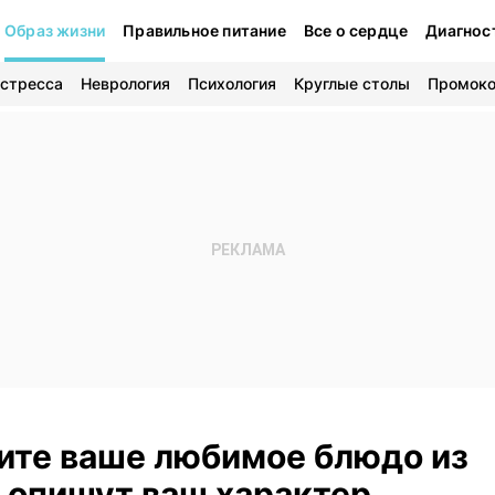
Образ жизни
Правильное питание
Все о сердце
Диагнос
 стресса
Неврология
Психология
Круглые столы
Промок
вите ваше любимое блюдо из
е опишут ваш характер