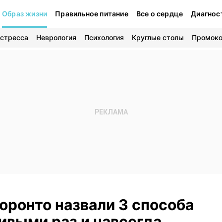
Образ жизни
Правильное питание
Все о сердце
Диагнос
 стресса
Неврология
Психология
Круглые столы
Промок
оронто назвали 3 способа
ивыми раз и навсегда