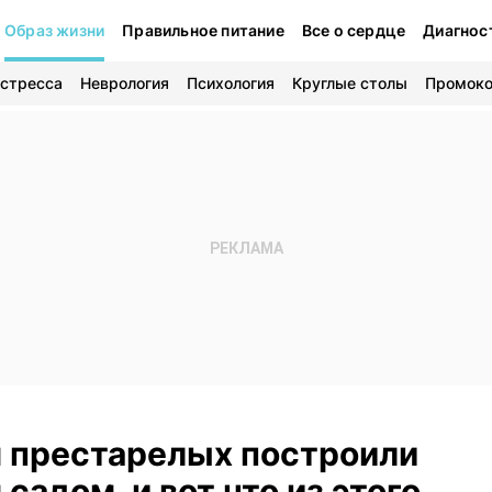
Образ жизни
Правильное питание
Все о сердце
Диагнос
 стресса
Неврология
Психология
Круглые столы
Промок
м престарелых построили
садом, и вот что из этого