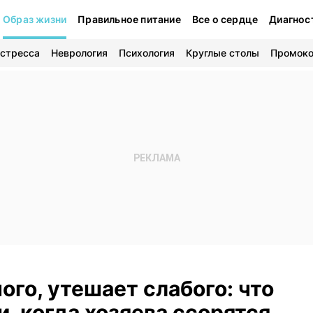
Образ жизни
Правильное питание
Все о сердце
Диагнос
 стресса
Неврология
Психология
Круглые столы
Промок
ого, утешает слабого: что
, когда хозяева ссорятся