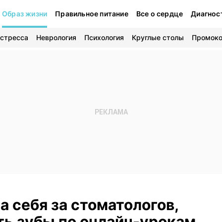
Образ жизни
Правильное питание
Все о сердце
Диагнос
 стресса
Неврология
Психология
Круглые столы
Промок
 себя за стоматологов,
ть зубы по онлайн-урокам