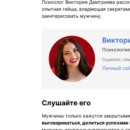
Психолог Виктория Дмитриева расска
опытная гейша, владеющая секретами
заинтересовать мужчину.
Виктор
Психология
Социолог, се
Личный са
Слушайте его
Мужчины только кажутся закрытыми
выговариваться, делиться успехами 
мужчину, искренне интересуется и зад