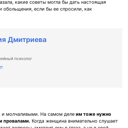
зала, какие советы могла бы дать настоящая
 обольщения, если бы ее спросили, как
ия Дмитриева
мейный психолог
йт
 и молчаливыми. На самом деле
им тоже нужно
и провалами.
Когда женщина внимательно слушает
ает вопросы, смотрит ему в глаза, а не в свой