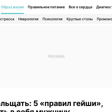
Образ жизни
Правильное питание
Все о сердце
Диагнос
 стресса
Неврология
Психология
Круглые столы
Промок
ольщать: 5 «правил гейши»,
ть в себя мужчину