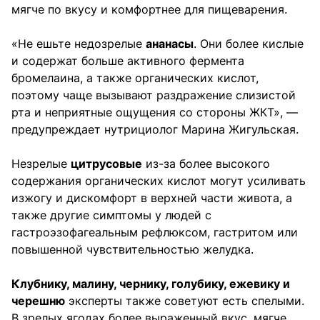
мягче по вкусу и комфортнее для пищеварения.
«Не ешьте недозрелые
ананасы
. Они более кислые
и содержат больше активного фермента
бромелаина, а также органических кислот,
поэтому чаще вызывают раздражение слизистой
рта и неприятные ощущения со стороны ЖКТ», —
предупреждает нутрициолог Марина Жигульская.
Незрелые
цитрусовые
из-за более высокого
содержания органических кислот могут усиливать
изжогу и дискомфорт в верхней части живота, а
также другие симптомы у людей с
гастроэзофагеальным рефлюксом, гастритом или
повышенной чувствительностью желудка.
Клубнику, малину, чернику, голубику, ежевику и
черешню
эксперты также советуют есть спелыми.
В зрелых ягодах более выраженный вкус, мягче