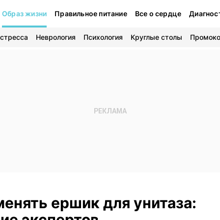
Образ жизни
Правильное питание
Все о сердце
Диагнос
 стресса
Неврология
Психология
Круглые столы
Промок
менять ершик для унитаза:
ие экспертов