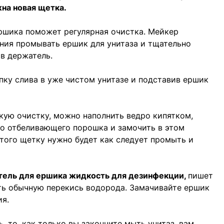
жна новая щетка.
ршика поможет регулярная очистка. Мейкер
ния промывать ершик для унитаза и тщательно
 в держатель.
ку слива в уже чистом унитазе и подставив ершик
окую очистку, можно наполнить ведро кипятком,
о отбеливающего порошка и замочить в этом
этого щетку нужно будет как следует промыть и
тель для ершика жидкость для дезинфекции,
пишет
ть обычную перекись водорода. Замачивайте ершик
ия.
, то, как только вы закончите мыть унитаз, вам