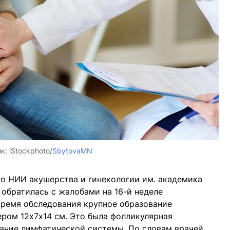
ик:
iStockphoto/
SbytovaMN
о НИИ акушерства и гинекологии им. академика
 обратилась с жалобами на 16-й неделе
время обследования крупное образование
ром 12х7х14 см. Это была фолликулярная
ание лимфатической системы. По словам врачей,