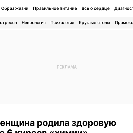
Образ жизни
Правильное питание
Все о сердце
Диагнос
 стресса
Неврология
Психология
Круглые столы
Промок
енщина родила здоровую
е 6 курсов «химии»