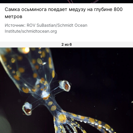
Самка осьминога поедает медузу на глубине 800
метров
Источник:
ROV SuBastian/Schmidt Ocean
Institute/schmidtocean.org
2 из 6