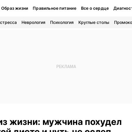
Образ жизни
Правильное питание
Все о сердце
Диагнос
 стресса
Неврология
Психология
Круглые столы
Промок
из жизни: мужчина похудел
гой диете и чуть не ослеп