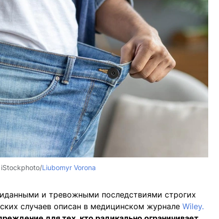
:
iStockphoto/
Liubomyr Vorona
жиданными и тревожными последствиями строгих
еских случаев описан в медицинском журнале
Wiley.
реждение для тех, кто радикально ограничивает