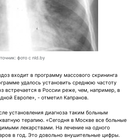
точник:
фото с nld.by
идоз входит в программу массового скрининга
ограмме удалось установить среднюю частоту
з встречается в России реже, чем, например, в
дной Европе», - отметил Капранов.
осле установления диагноза таким больным
кватную терапию. «Сегодня в Москве все больные
имыми лекарствами. На лечение на одного
аров в год. Это довольно внушительные цифры.