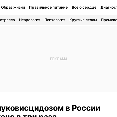
Образ жизни
Правильное питание
Все о сердце
Диагнос
 стресса
Неврология
Психология
Круглые столы
Промок
муковисцидозом в России
ено в три раза