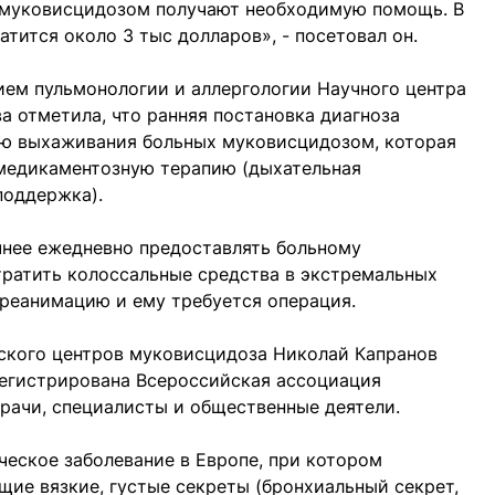
е муковисцидозом получают необходимую помощь. В
атится около 3 тыс долларов», - посетовал он.
ием пульмонологии и аллергологии Научного центра
 отметила, что ранняя постановка диагноза
ию выхаживания больных муковисцидозом, которая
медикаментозную терапию (дыхательная
поддержка).
чнее ежедневно предоставлять больному
тратить колоссальные средства в экстремальных
в реанимацию и ему требуется операция.
ского центров муковисцидоза Николай Капранов
регистрирована Всероссийская ассоциация
врачи, специалисты и общественные деятели.
ческое заболевание в Европе, при котором
ие вязкие, густые секреты (бронхиальный секрет,