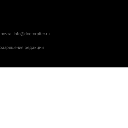
очта: info@doctorpiter.ru
з разрешения редакции