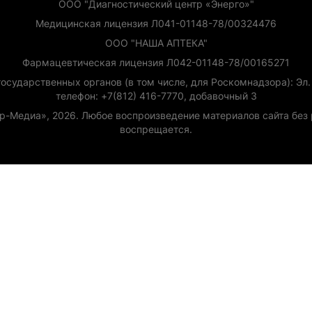
ООО "Диагностический центр «Энерго»"
Медицинская лицензия Л041-01148-78/00324476
ООО "НАША АПТЕКА"
Фармацевтическая лицензия Л042-01148-78/00165271
сударственных органов (в том числе, для Роскомнадзора): Эл. п
телефон: +7(812) 416-7770, добавочный 3
ур-Медиа», 2026. Любое воспроизведение материалов сайта бе
воспрещается.