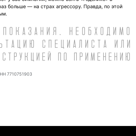
раз больше — на страх агрессору. Правда, по этой
ым.
ИНН 7710751903