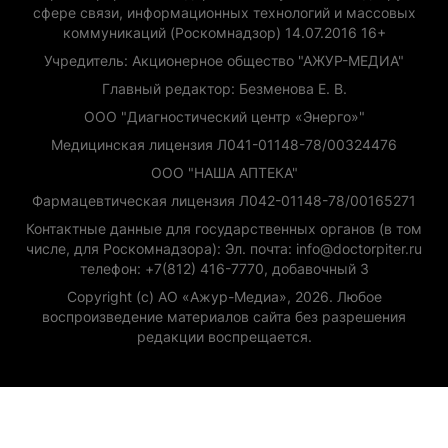
сфере связи, информационных технологий и массовых
коммуникаций (Роскомнадзор) 14.07.2016 16+
Учредитель: Акционерное общество "АЖУР-МЕДИА"
Главный редактор: Безменова Е. В.
ООО "Диагностический центр «Энерго»"
Медицинская лицензия Л041-01148-78/00324476
ООО "НАША АПТЕКА"
Фармацевтическая лицензия Л042-01148-78/00165271
Контактные данные для государственных органов (в том
числе, для Роскомнадзора): Эл. почта: info@doctorpiter.ru
телефон: +7(812) 416-7770, добавочный 3
Copyright (с) АО «Ажур-Медиа», 2026. Любое
воспроизведение материалов сайта без разрешения
редакции воспрещается.